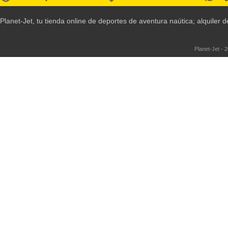
Planet-Jet, tu tienda online de deportes de aventura naútica; alquile
Planet-Jet - 