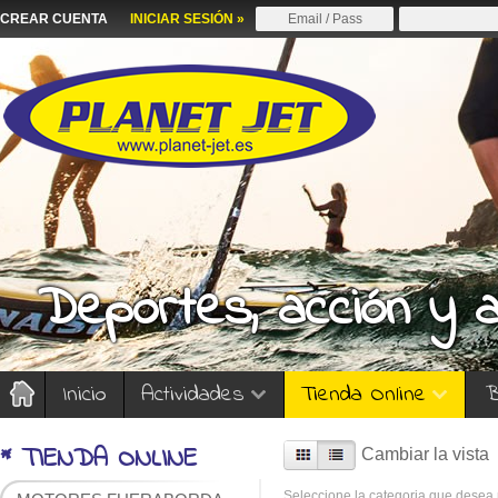
CREAR CUENTA
INICIAR SESIÓN »
Deportes, acción y 
Inicio
Actividades
Tienda Online
B
* TIENDA ONLINE
Cambiar la vista
Seleccione la categoria que desea p