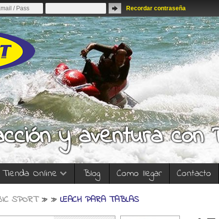
Recordar contraseña
acción y aventura con
Tienda Online
Blog
Como llegar
Contacto
BIC SPORT
»
»
LEACH PARA TABLAS