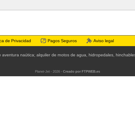
ica de Privacidad
Pagos Seguros
Aviso legal
de aventura naútica; alquiler de motos de agua, hidropedales, hinchabl
Planet-Jet - 2026 -
Creado por FTPWEB.es