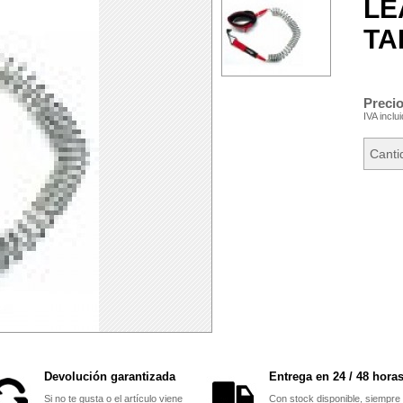
LE
TA
Preci
IVA inclu
Canti
Devolución garantizada
Entrega en 24 / 48 horas
Si no te gusta o el artículo viene
Con stock disponible, siempre