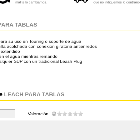
mal te lo cambiamos.
que no indiquemos lo contrario
PARA TABLAS
para su uso en Touring o soporte de agua
illa acolchada con conexión giratoria antienredos
 extendido
 en el agua mientras remando
alquier SUP con un tradicional Leash Plug
re
LEACH PARA TABLAS
Valoración