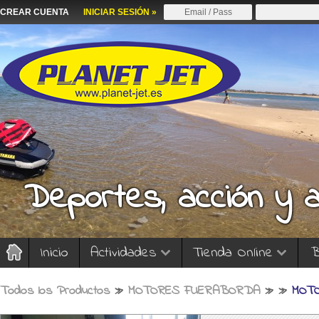
CREAR CUENTA
INICIAR SESIÓN »
Deportes, acción y 
Inicio
Actividades
Tienda Online
B
Todos los Productos
»
MOTORES FUERABORDA
»
»
MOTO