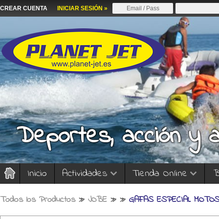
CREAR CUENTA
INICIAR SESIÓN »
Deportes, acción y 
Inicio
Actividades
Tienda Online
B
Todos los Productos
»
JOBE
»
»
GAFAS ESPECIAL MOTOS