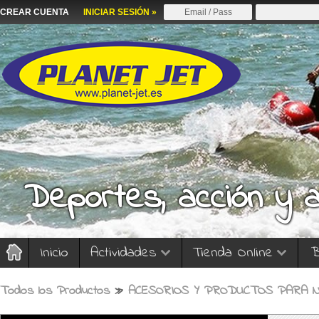
CREAR CUENTA
INICIAR SESIÓN »
Deportes, acción y 
Inicio
Actividades
Tienda Online
B
Todos los Productos
»
ACESORIOS Y PRODUCTOS PARA N