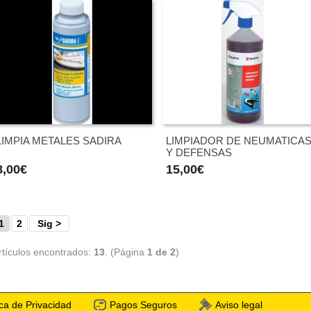
LIMPIA METALES SADIRA
LIMPIADOR DE NEUMATICA
Y DEFENSAS
8,00€
15,00€
1
2
Sig >
rtículos encontrados:
13
. (Página
1 de 2
)
ica de Privacidad
Pagos Seguros
Aviso legal