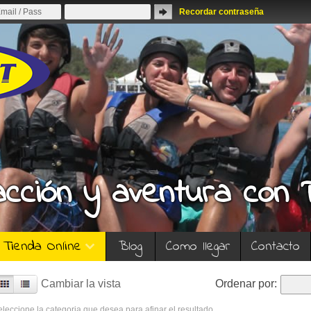
Recordar contraseña
acción y aventura con
Tienda Online
Blog
Como llegar
Contacto
Cambiar la vista
Ordenar por:
leccione la categoria que desea para afinar el resultado