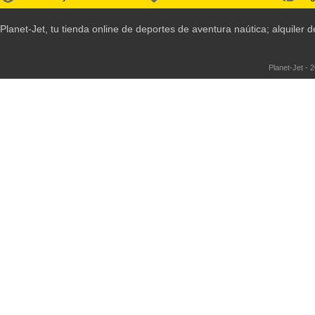
Planet-Jet, tu tienda online de deportes de aventura naútica; alquile
Planet-Jet - 