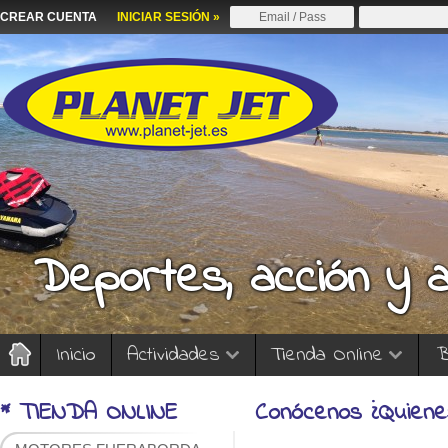
CREAR CUENTA
INICIAR SESIÓN »
Deportes, acción y 
Inicio
Actividades
Tienda Online
B
* TIENDA ONLINE
Conócenos ¿Quien