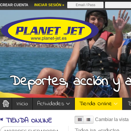
CREAR CUENTA
INICIAR SESIÓN »
Deportes, acción y 
Inicio
Actividades
Tienda Online
B
* TIENDA ONLINE
Cambiar la vista
Todos los productos